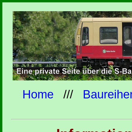
Home
///
Baureihe