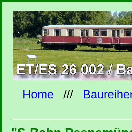
Home
///
Baureihe