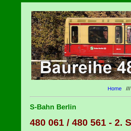
Home
//
S-Bahn Berlin
480 061 / 480 561 - 2.