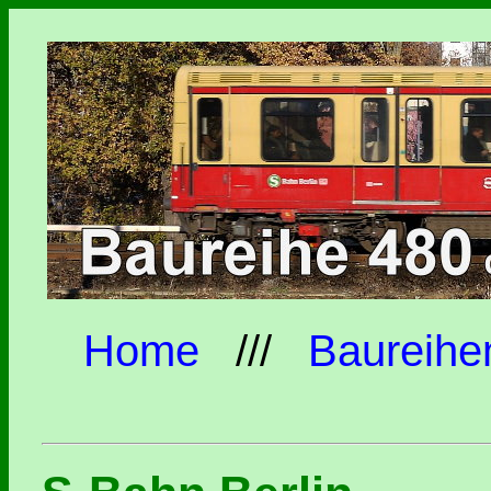
Home
///
Baureihe