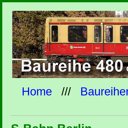
Home
///
Baureihe