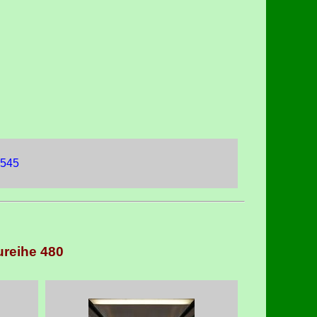
 545
ureihe 480