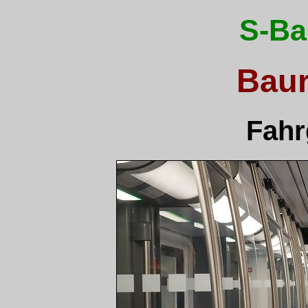
S-Ba
Baur
Fahr